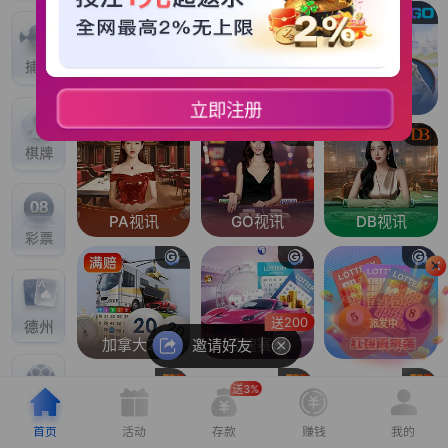
抢庄牛牛
炸金花
GO棋牌
立即注册
PA视讯
GO视讯
DB视讯
送200
派发中
加拿大28
极速赛车
GO彩票
邀请好友
送3%
首页
活动
存款
赚钱
我的